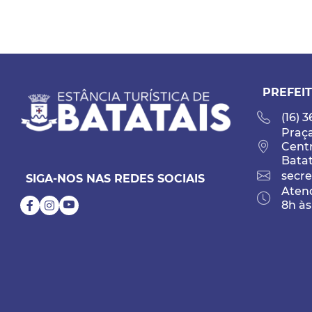
PREFEIT
(16) 
Praça
Cent
Batat
secre
SIGA-NOS NAS REDES SOCIAIS
Atend
8h às