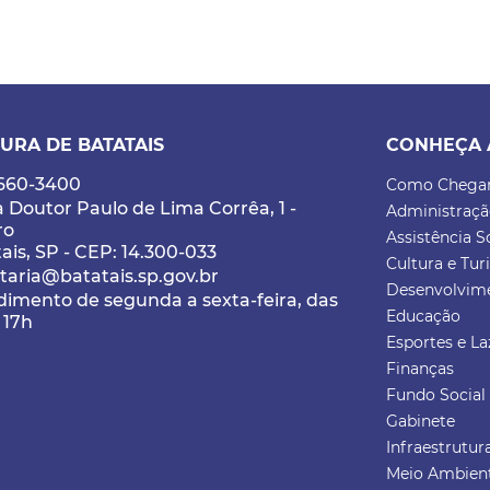
URA DE BATATAIS
CONHEÇA 
3660-3400
Como Chega
 Doutor Paulo de Lima Corrêa, 1 -
Administraç
ro
Assistência S
ais, SP - CEP: 14.300-033
Cultura e Tu
taria@batatais.sp.gov.br
Desenvolvim
imento de segunda a sexta-feira, das
Educação
 17h
Esportes e La
Finanças
Fundo Social 
Gabinete
Infraestrutu
Meio Ambient