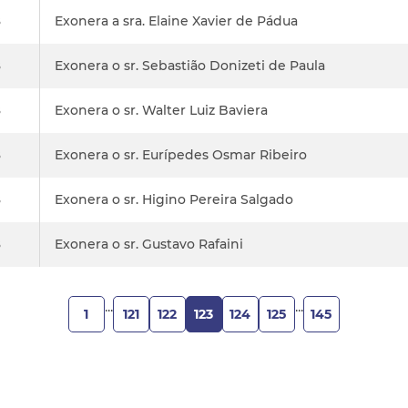
8
Exonera a sra. Elaine Xavier de Pádua
8
Exonera o sr. Sebastião Donizeti de Paula
8
Exonera o sr. Walter Luiz Baviera
8
Exonera o sr. Eurípedes Osmar Ribeiro
8
Exonera o sr. Higino Pereira Salgado
8
Exonera o sr. Gustavo Rafaini
...
...
121
122
123
124
125
1
145