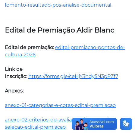
fomento-resultado-pos-analise-documental
Edital de Premiação Aldir Blanc
Edital de premiação:
edital-premiacao-pontos-de-
cultura-2026
Link de
Inscrição:
https://forms.gle/ceHjY3hdy5N3pPZf7
Anexos:
anexo-01-categorias-e-cotas-edital-premiacao
anexo-02-criterios-de-avaliacao-da-etapa-de-
selecao-edital-premiacao