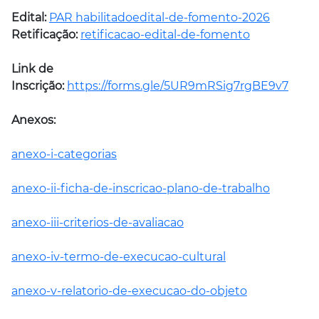
Edital:
PAR habilitado
edital-de-fomento-2026
Retificação:
retificacao-edital-de-fomento
Link de
Inscrição:
https://forms.gle/5UR9mRSig7rgBE9v7
Anexos:
anexo-i-categorias
anexo-ii-ficha-de-inscricao-plano-de-trabalho
anexo-iii-criterios-de-avaliacao
anexo-iv-termo-de-execucao-cultural
anexo-v-relatorio-de-execucao-do-objeto