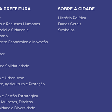
A PREFEITURA
SOBRE A CIDADE
r
História Política
ão e Recursos Humanos
Dados Gerais
ocial e Cidadania
Símbolos
rismo
ento Econômico e Inovação
zer
de Solidariedade
ra e Urbanismo
e, Agricultura e Proteção
 e Gestão Estratégica
a Mulheres, Direitos
ldade e Diversidade