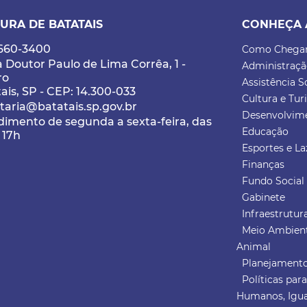
URA DE BATATAIS
CONHEÇA 
3660-3400
Como Chega
 Doutor Paulo de Lima Corrêa, 1 -
Administraç
ro
Assistência S
ais, SP - CEP: 14.300-033
Cultura e Tu
taria@batatais.sp.gov.br
Desenvolvim
imento de segunda a sexta-feira, das
Educação
 17h
Esportes e La
Finanças
Fundo Social 
Gabinete
Infraestrutu
Meio Ambient
Animal
Planejamento
Políticas par
Humanos, Igua