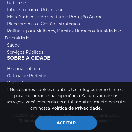
Gabinete
Infraestrutura e Urbanismo
Meio Ambiente, Agricultura e Proteção Animal
Planejamento e Gestão Estratégica
Políticas para Mulheres, Direitos Humanos, Igualdade e
Diversidade
Saúde
Serviços Públicos
SOBRE A CIDADE
História Política
Galeria de Prefeitos
Dados Gerais
Nós usamos cookies e outras tecnologias semelhantes
Símbolos
para melhorar a sua experiência. Ao utilizar nossos
serviços, você concorda com tal monitoramento descrito
em nossa
Política de Privacidade.
© 2023 Prefeitura Municipal da Estância Turística de Batatais
Todos os direitos reservados.
Política de Privacidade.
ACEITAR
Desenvolvido por