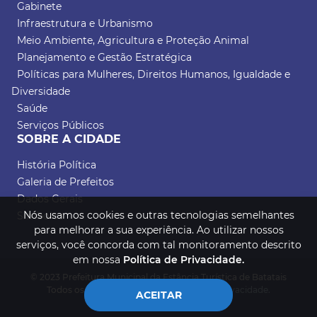
Gabinete
Infraestrutura e Urbanismo
Meio Ambiente, Agricultura e Proteção Animal
Planejamento e Gestão Estratégica
Políticas para Mulheres, Direitos Humanos, Igualdade e
Diversidade
Saúde
Serviços Públicos
SOBRE A CIDADE
História Política
Galeria de Prefeitos
Dados Gerais
Nós usamos cookies e outras tecnologias semelhantes
Símbolos
para melhorar a sua experiência. Ao utilizar nossos
serviços, você concorda com tal monitoramento descrito
em nossa
Política de Privacidade.
© 2023 Prefeitura Municipal da Estância Turística de Batatais
Todos os direitos reservados.
Política de Privacidade.
ACEITAR
Desenvolvido por