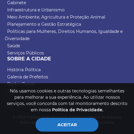
Gabinete
Infraestrutura e Urbanismo
Meio Ambiente, Agricultura e Proteção Animal
Planejamento e Gestão Estratégica
Políticas para Mulheres, Direitos Humanos, Igualdade e
Diversidade
Saúde
Serviços Públicos
SOBRE A CIDADE
História Política
Galeria de Prefeitos
Dados Gerais
Nós usamos cookies e outras tecnologias semelhantes
Símbolos
para melhorar a sua experiência. Ao utilizar nossos
serviços, você concorda com tal monitoramento descrito
em nossa
Política de Privacidade.
© 2023 Prefeitura Municipal da Estância Turística de Batatais
Todos os direitos reservados.
Política de Privacidade.
ACEITAR
Desenvolvido por