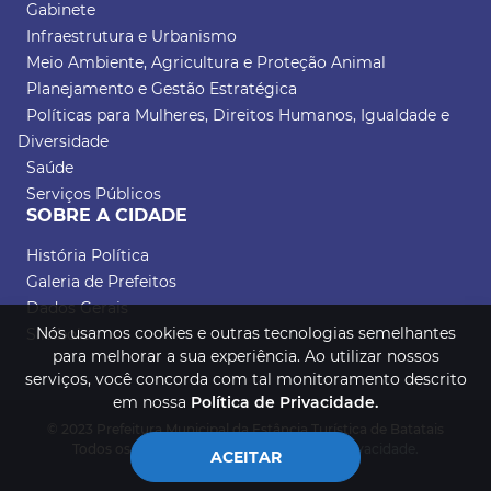
Gabinete
Infraestrutura e Urbanismo
Meio Ambiente, Agricultura e Proteção Animal
Planejamento e Gestão Estratégica
Políticas para Mulheres, Direitos Humanos, Igualdade e
Diversidade
Saúde
Serviços Públicos
SOBRE A CIDADE
História Política
Galeria de Prefeitos
Dados Gerais
Nós usamos cookies e outras tecnologias semelhantes
Símbolos
para melhorar a sua experiência. Ao utilizar nossos
serviços, você concorda com tal monitoramento descrito
em nossa
Política de Privacidade.
© 2023 Prefeitura Municipal da Estância Turística de Batatais
Todos os direitos reservados.
Política de Privacidade.
ACEITAR
Desenvolvido por