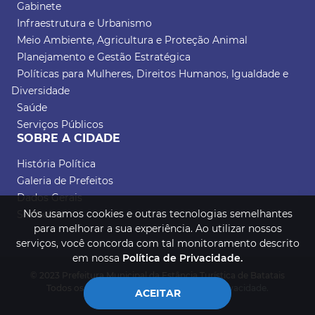
Gabinete
Infraestrutura e Urbanismo
Meio Ambiente, Agricultura e Proteção Animal
Planejamento e Gestão Estratégica
Políticas para Mulheres, Direitos Humanos, Igualdade e
Diversidade
Saúde
Serviços Públicos
SOBRE A CIDADE
História Política
Galeria de Prefeitos
Dados Gerais
Nós usamos cookies e outras tecnologias semelhantes
Símbolos
para melhorar a sua experiência. Ao utilizar nossos
serviços, você concorda com tal monitoramento descrito
em nossa
Política de Privacidade.
© 2023 Prefeitura Municipal da Estância Turística de Batatais
Todos os direitos reservados.
Política de Privacidade.
ACEITAR
Desenvolvido por