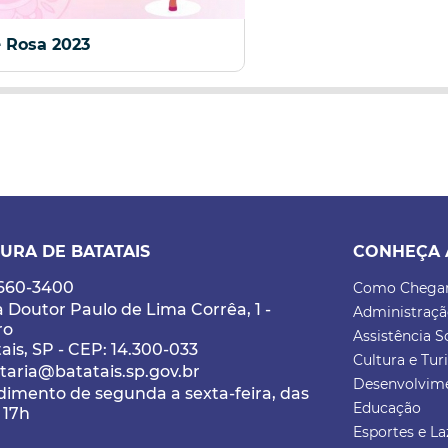
e Rosa 2023
URA DE BATATAIS
CONHEÇA 
3660-3400
Como Chega
 Doutor Paulo de Lima Corrêa, 1 -
Administraç
ro
Assistência S
ais, SP - CEP: 14.300-033
Cultura e Tu
taria@batatais.sp.gov.br
Desenvolvim
imento de segunda a sexta-feira, das
Educação
 17h
Esportes e La