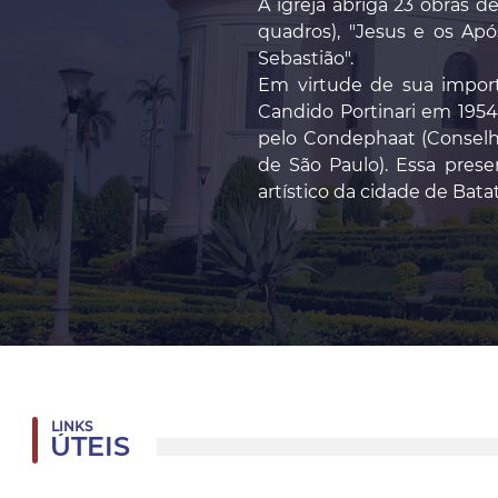
A igreja abriga 23 obras d
quadros), "Jesus e os Apó
Sebastião".
Em virtude de sua importâ
Candido Portinari em 1954,
pelo Condephaat (Conselho 
de São Paulo). Essa prese
artístico da cidade de Batat
LINKS
ÚTEIS