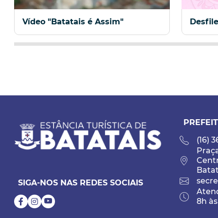
Vídeo "Batatais é Assim"
Desfil
PREFEIT
(16) 
Praça
Cent
Batat
secre
SIGA-NOS NAS REDES SOCIAIS
Atend
8h às