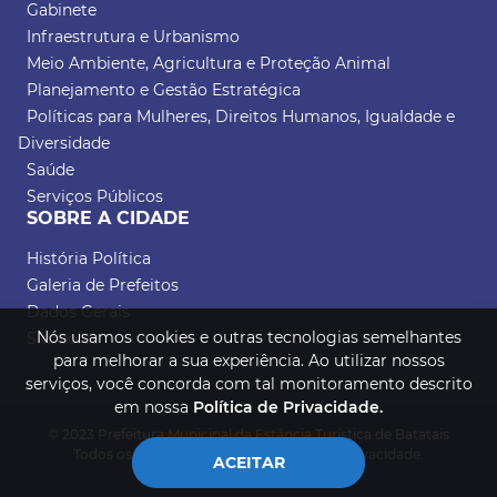
Gabinete
Infraestrutura e Urbanismo
Meio Ambiente, Agricultura e Proteção Animal
Planejamento e Gestão Estratégica
Políticas para Mulheres, Direitos Humanos, Igualdade e
Diversidade
Saúde
Serviços Públicos
SOBRE A CIDADE
História Política
Galeria de Prefeitos
Dados Gerais
Nós usamos cookies e outras tecnologias semelhantes
Símbolos
para melhorar a sua experiência. Ao utilizar nossos
serviços, você concorda com tal monitoramento descrito
em nossa
Política de Privacidade.
© 2023 Prefeitura Municipal da Estância Turística de Batatais
Todos os direitos reservados.
Política de Privacidade.
ACEITAR
Desenvolvido por