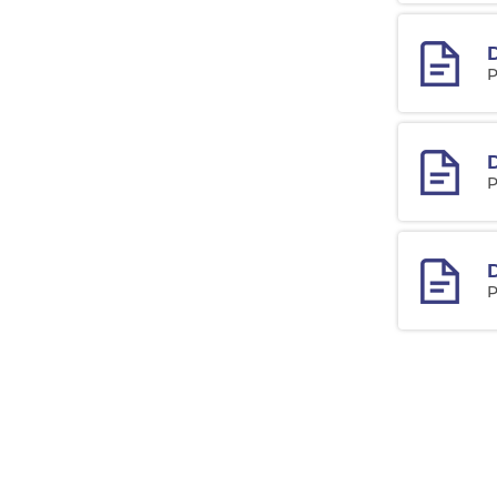
D
P
D
P
P