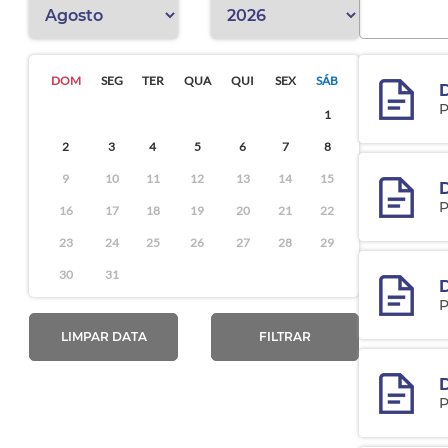
DOM
SEG
TER
QUA
QUI
SEX
SÁB
D
P
1
2
3
4
5
6
7
8
9
10
11
12
13
14
15
P
16
17
18
19
20
21
22
23
24
25
26
27
28
29
30
31
D
P
LIMPAR DATA
FILTRAR
P