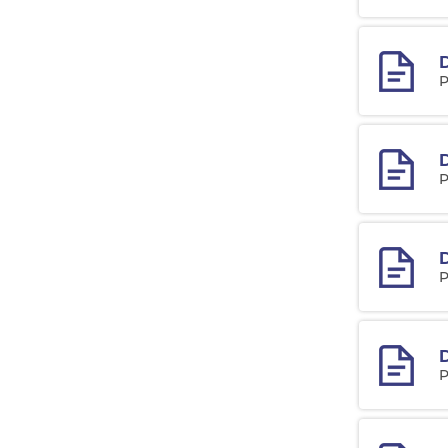
P
D
P
D
P
P