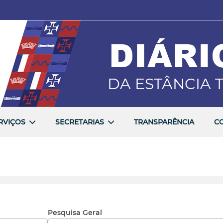
DIÁRI
FALE COM A PREFEITURA:
(16) 3660-3400
DA ESTÂNCIA T
RVIÇOS
SECRETARIAS
TRANSPARÊNCIA
C
Pesquisa Geral