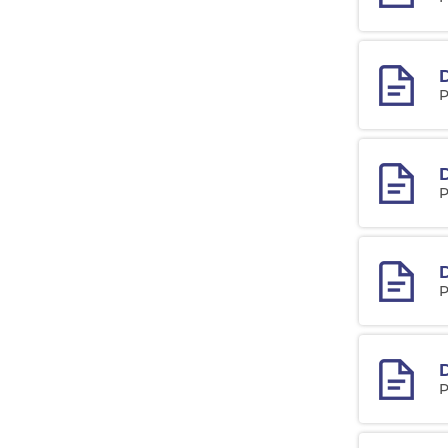
D
P
D
P
P
D
P