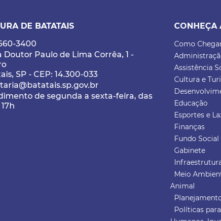
URA DE BATATAIS
CONHEÇA 
3660-3400
Como Chega
 Doutor Paulo de Lima Corrêa, 1 -
Administraç
ro
Assistência S
ais, SP - CEP: 14.300-033
Cultura e Tu
taria@batatais.sp.gov.br
Desenvolvim
imento de segunda a sexta-feira, das
Educação
 17h
Esportes e La
Finanças
Fundo Social 
Gabinete
Infraestrutu
Meio Ambient
Animal
Planejamento
Políticas par