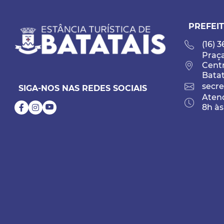
PREFEIT
(16) 
Praça
Cent
Batat
secre
SIGA-NOS NAS REDES SOCIAIS
Atend
8h às