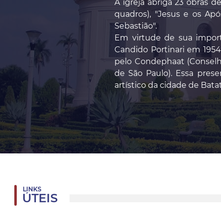
A igreja abriga 23 obras d
quadros), "Jesus e os Apó
Sebastião".
Em virtude de sua importâ
Candido Portinari em 1954,
pelo Condephaat (Conselho 
de São Paulo). Essa prese
artístico da cidade de Batat
LINKS
ÚTEIS