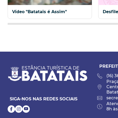
Vídeo "Batatais é Assim"
Desfil
PREFEIT
(16) 
Praça
Cent
Batat
secre
SIGA-NOS NAS REDES SOCIAIS
Atend
8h às