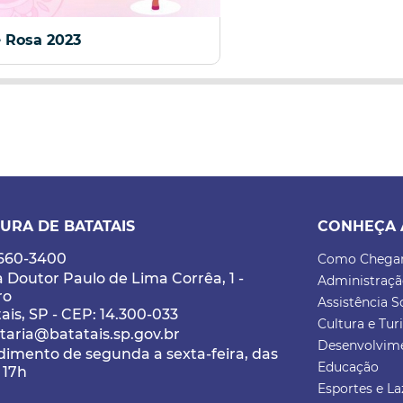
e Rosa 2023
URA DE BATATAIS
CONHEÇA 
3660-3400
Como Chega
 Doutor Paulo de Lima Corrêa, 1 -
Administraç
ro
Assistência S
ais, SP - CEP: 14.300-033
Cultura e Tu
taria@batatais.sp.gov.br
Desenvolvim
imento de segunda a sexta-feira, das
Educação
 17h
Esportes e La